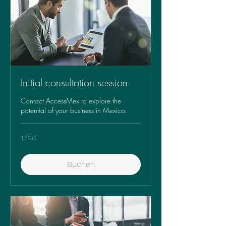
Initial consultation session
Contact AccessMex to explore the
potential of your business in Mexico.
1 Std.
Buchen