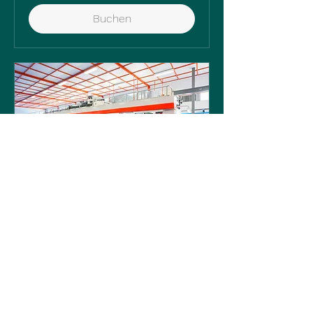
Buchen
Relocation of production
equipment
Assistance with a partial or complete
relocation of your manufacturing
capabilities to Mexico.