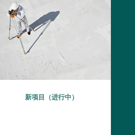
新项目（进行中）